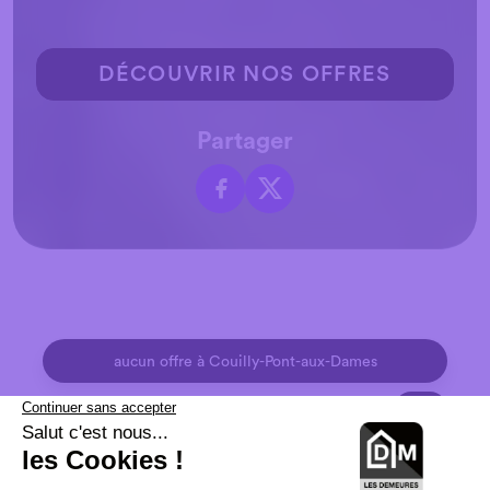
DÉCOUVRIR NOS OFFRES
Partager
aucun offre
à Couilly-Pont-aux-Dames