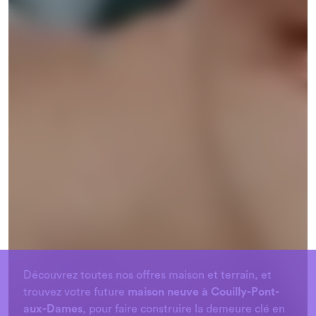
Chargement...
Découvrez toutes nos offres maison et terrain, et
trouvez votre future
maison neuve à Couilly-Pont-
aux-Dames
, pour faire construire la demeure clé en